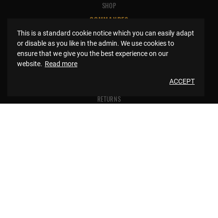
SHOP
COMMANDES
This is a standard cookie notice which you can easily adapt
ADDRESSES
or disable as you like in the admin. We use cookies to
ensure that we give you the best experience on our
DELIVERY
website.
Read more
PAYMENT MODES
ACCEPT
RETURNS
BSHOP ADVANTAGES
FREE SHIPPING
BSHOP FAMILY
LOYALTY POINTS
FOLLOW US ON INSTA !