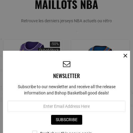
MAILLOTS NBA
Retrouve les derniers jerseys NBA actuels ou rétro
-50%
Out-of-Stock
×
NEWSLETTER
Subscribe to our newsletter and receive all the release
information and Bshop Basketball good deals!
MAILLOT NBA JORDAN LEBRON
MAILLOT NBA SHAI GILGEOUS
JAMES LOS ANGELES LAKERS
ALEXANDER OKLAHOMA CITY
SUBSCRIBE
STATEMENT EDITION
THUNDER NIKE ICON EDITION
€105.00
€52.50
€105.00