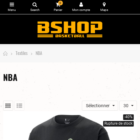
0
Textiles
NBA
NBA
Sélectionner
30
-40%
Rupture de stock