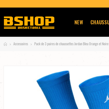
AYPAL ~
NEW
CHAUSS
Accessoires
Pack de 3 paires de chaussettes Jordan Bleu Orange et Noire