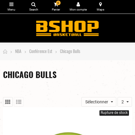
0
NBA
Conférence Est
Chicago Bulls
CHICAGO BULLS
Sélectionner
2
Rupture de stock