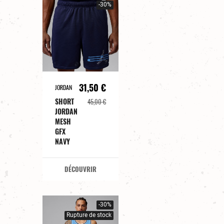
-30%
31,50 €
JORDAN
SHORT
45,00 €
JORDAN
MESH
GFX
NAVY
DÉCOUVRIR
-30%
Rupture de stock