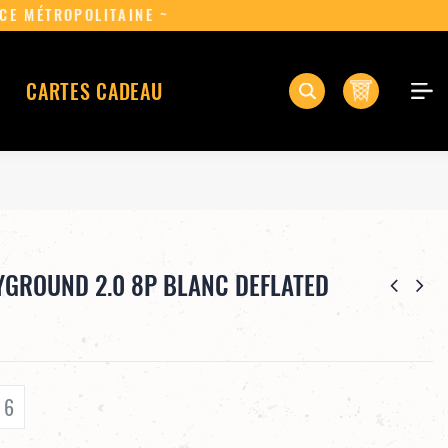
ÈS 75€ D'ACHAT EN FRANCE MÉTROPOLITAINE ~
0
CARTES CADEAU
YGROUND 2.0 8P BLANC DEFLATED
e 6