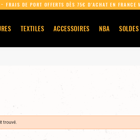
~ FRAIS DE PORT OFFERTS DÈS 75€ D'ACHAT E
URES
TEXTILES
ACCESSOIRES
NBA
SOLDES
t trouvé.