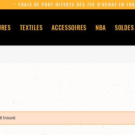
~ FRAIS DE PORT OFFERTS DÈS 75€ D'A
URES
TEXTILES
ACCESSOIRES
NBA
SOLDES
t trouvé.