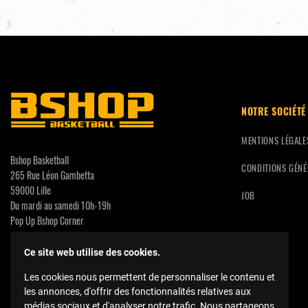
NOTRE SOCIÉTÉ
MENTIONS LÉGALE
Bshop Basketball
CONDITIONS GÉNÉ
265 Rue Léon Gambetta
59000 Lille
JOB
Du mardi au samedi 10h-19h
Pop Up Bshop Corner
CC Calais Coeur de Vie
3 Rue Neuve
Ce site web utilise des cookies.
62100 Calais
Les cookies nous permettent de personnaliser le contenu et
contact@bshopbasketball.fr
les annonces, d'offrir des fonctionnalités relatives aux
médias sociaux et d'analyser notre trafic. Nous partageons