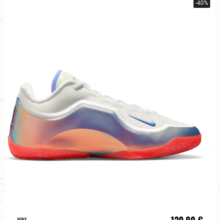
-40%
120,00 €
NIKE