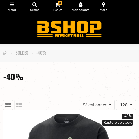
0
SOLDES
-40%
-40%
Sélectionner
128
-40%
Rupture de stock