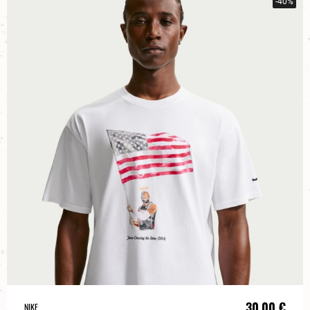
-40%
30,00 €
NIKE