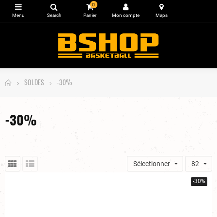
0
SOLDES
-30%
-30%
Sélectionner
82
-30%